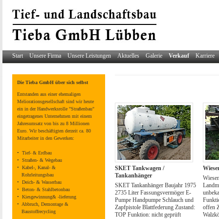
Start
Unsere Firma
Unsere Leistungen
Aktuelles
Galerie
Verkauf
Karriere
Die Tieba GmbH über sich selbst
Entstanden aus einer ehemaligen
Meliorationsgesellschaft sind wir heute
ein in der Handwerksrolle "Straßenbau"
eingetragenes Unternehmen mit einem
Jahresumsatz von bis zu 8 Millionen
Euro. Wir beschäftigten derzeit ca. 80
Mitarbeiter in den Gewerken:
• Tief- & Erdbau
• Straßen- & Wegebau
SKET Tankwagen /
Wiese
• Kabel-, Kanal- &
Tankanhänger
Rohrleitungsbau
Wiese
• Deich- & Wasserbau
SKET Tankanhänger Baujahr 1975
Landma
• Beton- & Stahlbetonbau
2735 Liter Fassungsvermöger E-
unbeka
• Kiesgewinnung& -lieferung
Pumpe Handpumpe Schlauch und
Funkti
• Abbruch, Demontage &
Zapfpistole Blattfederung Zustand:
offen 
Baustoffrecycling
TOP Funktion: nicht geprüft
Walzkö